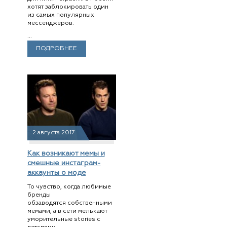
хотят заблокировать один
из самых популярных
мессенджеров.
...
ПОДРОБНЕЕ
2 августа 2017
Как возникают мемы и
смешные инстаграм-
аккаунты о моде
То чувство, когда любимые
бренды
обзаводятся собственными
мемами, а в сети мелькают
уморительные stories с