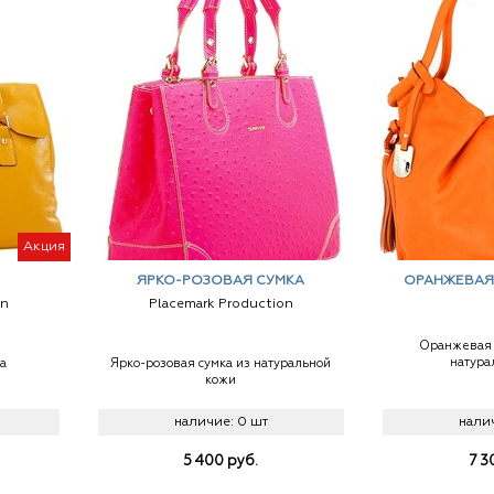
Акция
ЯРКО-РОЗОВАЯ СУМКА
ОРАНЖЕВАЯ
on
Placemark Production
Оранжевая 
натура
а
Ярко-розовая сумка из натуральной
кожи
наличие:
0 шт
нали
5 400
руб.
7 3