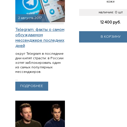
кожи
наличие:
0 шт
2 августа 2017
12 400
руб.
Telegram: факты о самом
обсуждаемом
В КОРЗИНУ
мессенджере последних
дней
округ Telegram в последние
дни кипят страсти: в России
хотят заблокировать один
из самых популярных
мессенджеров.
...
ПОДРОБНЕЕ