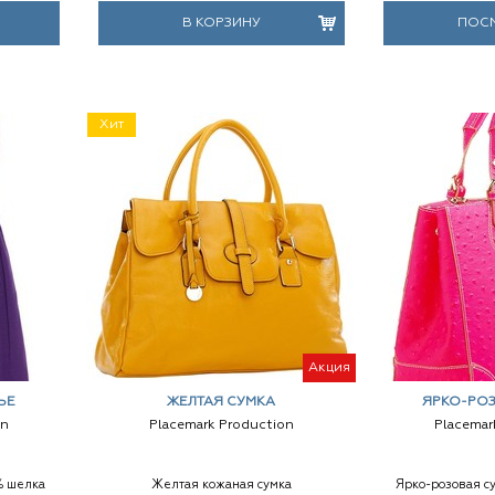
В КОРЗИНУ
ПОС
Хит
Акция
ЬЕ
ЖЕЛТАЯ СУМКА
ЯРКО-РО
on
Placemark Production
Placemar
% шелка
Желтая кожаная сумка
Ярко-розовая с