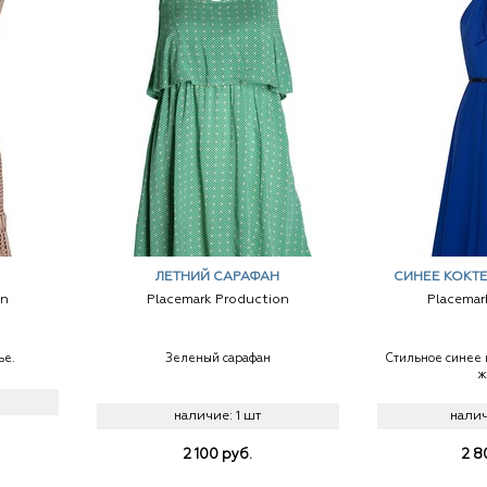
ЛЕТНИЙ САРАФАН
СИНЕЕ КОКТ
on
Placemark Production
Placemar
ье.
Зеленый сарафан
Стильное синее 
ж
наличие:
1 шт
нали
2 100
руб.
2 