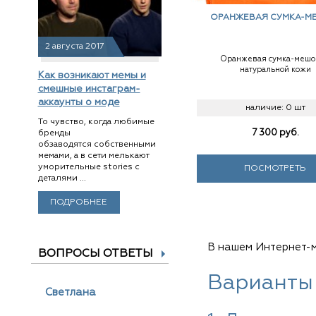
ОРАНЖЕВАЯ СУМКА-М
2 августа 2017
Оранжевая сумка-мешо
натуральной кожи
Как возникают мемы и
смешные инстаграм-
аккаунты о моде
наличие:
0 шт
То чувство, когда любимые
7 300
руб.
бренды
обзаводятся собственными
мемами, а в сети мелькают
уморительные stories с
ПОСМОТРЕТЬ
деталями ...
ПОДРОБНЕЕ
В нашем Интернет-м
ВОПРОСЫ ОТВЕТЫ
Варианты
Светлана