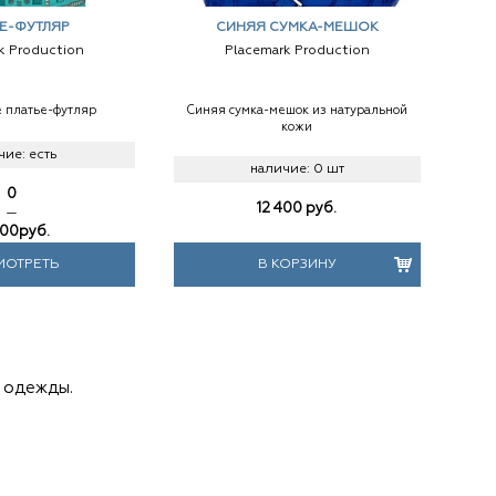
Е-ФУТЛЯР
СИНЯЯ СУМКА-МЕШОК
k Production
Placemark Production
 платье-футляр
Синяя сумка-мешок из натуральной
кожи
чие:
есть
наличие:
0 шт
0
12 400
руб.
—
000
руб.
МОТРЕТЬ
В КОРЗИНУ
 одежды.